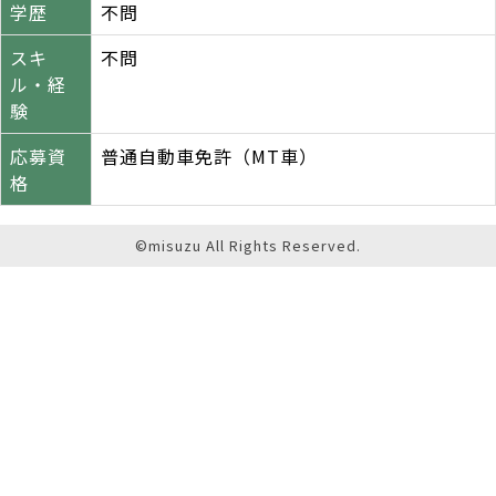
学歴
不問
スキ
不問
ル・経
験
応募資
普通自動車免許（MT車）
格
©misuzu All Rights Reserved.