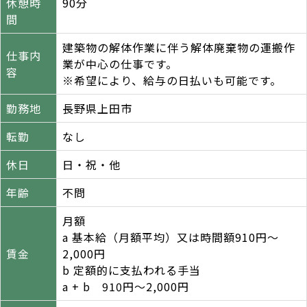
休憩時
90分
間
建築物の解体作業に伴う解体廃棄物の運搬作
仕事内
業が中心の仕事です。
容
※希望により、給与の日払いも可能です。
勤務地
長野県上田市
転勤
なし
休日
日・祝・他
年齢
不問
月額
a 基本給（月額平均）又は時間額910円～
賃金
2,000円
b 定額的に支払われる手当
a + b 910円～2,000円