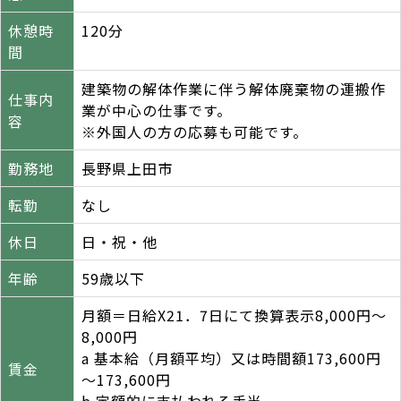
休憩時
120分
間
建築物の解体作業に伴う解体廃棄物の運搬作
仕事内
業が中心の仕事です。
容
※外国人の方の応募も可能です。
勤務地
長野県上田市
転勤
なし
休日
日・祝・他
年齢
59歳以下
月額＝日給X21．7日にて換算表示8,000円～
8,000円
a 基本給（月額平均）又は時間額173,600円
賃金
～173,600円