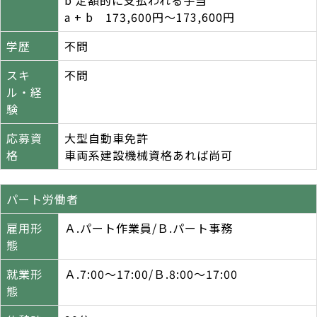
b 定額的に支払われる手当
a + b 173,600円～173,600円
学歴
不問
スキ
不問
ル・経
験
応募資
大型自動車免許
格
車両系建設機械資格あれば尚可
パート労働者
雇用形
Ａ.パート作業員/Ｂ.パート事務
態
就業形
Ａ.7:00～17:00/Ｂ.8:00～17:00
態